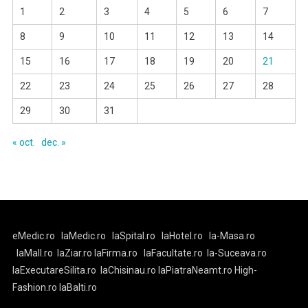
1
2
3
4
5
6
7
8
9
10
11
12
13
14
15
16
17
18
19
20
21
22
23
24
25
26
27
28
29
30
31
« oct.
dec. »
eMedic.ro
laMedic.ro
laSpital.ro
laHotel.ro
la-Masa.ro
laMall.ro
laZiar.ro
laFirma.ro
laFacultate.ro
la-Suceava.ro
laExecutareSilita.ro
laChisinau.ro
laPiatraNeamt.ro
High-
Fashion.ro
laBalti.ro