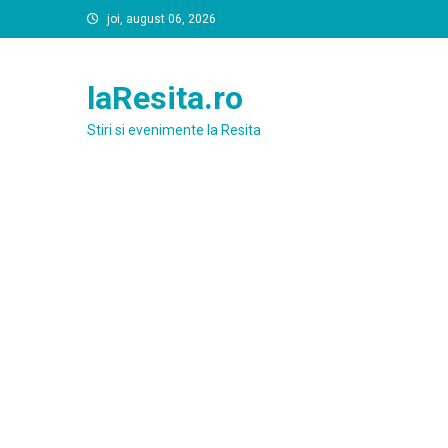
Skip
joi, august 06, 2026
to
content
laResita.ro
Stiri si evenimente la Resita