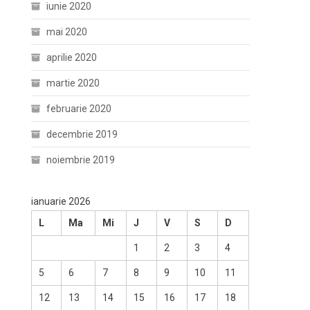
iunie 2020
mai 2020
aprilie 2020
martie 2020
februarie 2020
decembrie 2019
noiembrie 2019
ianuarie 2026
L
Ma
Mi
J
V
S
D
1
2
3
4
5
6
7
8
9
10
11
12
13
14
15
16
17
18