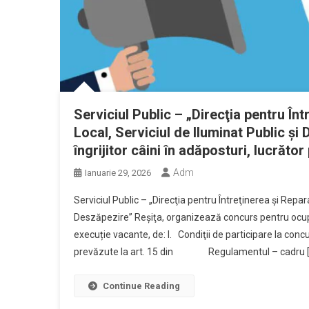
Serviciul Public – „Direcţia pentru În
Local, Serviciul de Iluminat Public şi
îngrijitor câini în adăposturi, lucrăto
Adm
Ianuarie 29, 2026
Serviciul Public – „Direcţia pentru Întreţinerea şi Repar
Deszăpezire” Reşiţa, organizează concurs pentru ocu
execuție vacante, de: I. Condiţii de participare la co
prevăzute la art. 15 din Regulamentul – cadru [
Continue Reading