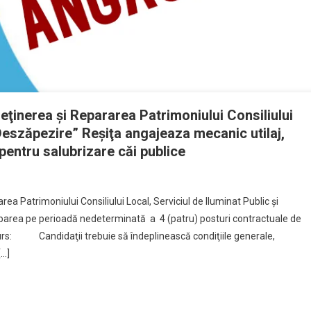
treţinerea şi Repararea Patrimoniului Consiliului
 Deszăpezire” Reşiţa angajeaza mecanic utilaj,
r pentru salubrizare căi publice
area Patrimoniului Consiliului Local, Serviciul de Iluminat Public şi
parea pe perioadă nedeterminată a 4 (patru) posturi contractuale de
ncurs: Candidaţii trebuie să îndeplinească condiţiile generale,
…]