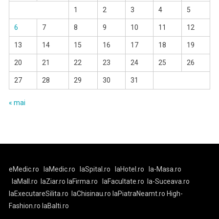
1
2
3
4
5
6
7
8
9
10
11
12
13
14
15
16
17
18
19
20
21
22
23
24
25
26
27
28
29
30
31
« mai
eMedic.ro
laMedic.ro
laSpital.ro
laHotel.ro
la-Masa.ro
laMall.ro
laZiar.ro
laFirma.ro
laFacultate.ro
la-Suceava.ro
laExecutareSilita.ro
laChisinau.ro
laPiatraNeamt.ro
High-
Fashion.ro
laBalti.ro