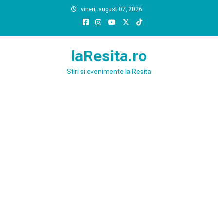
Skip
vineri, august 07, 2026
to
content
laResita.ro
Stiri si evenimente la Resita