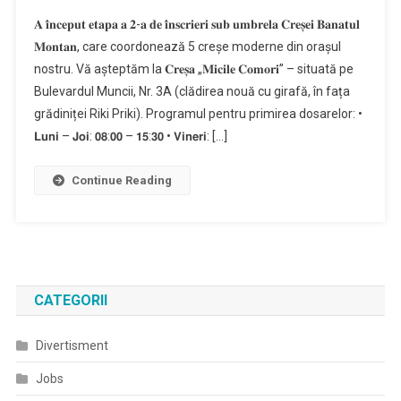
𝐀 𝐢̂𝐧𝐜𝐞𝐩𝐮𝐭 𝐞𝐭𝐚𝐩𝐚 𝐚 𝟐-𝐚 𝐝𝐞 𝐢̂𝐧𝐬𝐜𝐫𝐢𝐞𝐫𝐢 𝐬𝐮𝐛 𝐮𝐦𝐛𝐫𝐞𝐥𝐚 𝐂𝐫𝐞𝐬̦𝐞𝐢 𝐁𝐚𝐧𝐚𝐭𝐮𝐥
𝐌𝐨𝐧𝐭𝐚𝐧, care coordonează 5 creșe moderne din orașul
nostru. Vă așteptăm la 𝐂𝐫𝐞𝐬̦𝐚 „𝐌𝐢𝐜𝐢𝐥𝐞 𝐂𝐨𝐦𝐨𝐫𝐢” – situată pe
Bulevardul Muncii, Nr. 3A (clădirea nouă cu girafă, în fața
grădiniței Riki Priki). Programul pentru primirea dosarelor: •
𝗟𝘂𝗻𝗶 – 𝗝𝗼𝗶: 𝟬𝟴:𝟬𝟬 – 𝟭𝟱:𝟯𝟬 • 𝗩𝗶𝗻𝗲𝗿𝗶: […]
Continue Reading
CATEGORII
Divertisment
Jobs