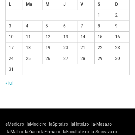
L
Ma
Mi
J
V
S
D
1
2
3
4
5
6
7
8
9
10
11
12
13
14
15
16
17
18
19
20
21
22
23
24
25
26
27
28
29
30
31
« iul.
eMedic.ro
laMedic.ro
laSpital.ro
laHotel.ro
la-Masa.ro
laMall.ro
laZiar.ro
laFirma.ro
laFacultate.ro
la-Suceava.ro