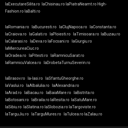
laExecutareSilita.ro
laChisinau.ro
laPiatraNeamt.ro
High-
Fashion.ro
laBalti.ro
laRomania.ro
laBucuresti.ro
laClujNapoca.ro
laConstanta.ro
laCraiova.ro
laGalati.ro
laPloiesti.ro
laTimisoara.ro
laBuzau.ro
laCalarasi.ro
laDeva.ro
laFocsani.ro
laGiurgiu.ro
laMiercureaCiuc.ro
laOradea.ro
laPitesti.ro
laRamnicuSarat.ro
laRamnicuValcea.ro
laDrobetaTurnuSeverin.ro
laBrasov.ro
la-Iasi.ro
laSfantuGheorghe.ro
laVaslui.ro
laAlbaIulia.ro
laAlexandria.ro
laArad.ro
laBacau.ro
laBaiaMare.ro
laBistrita.ro
laBotosani.ro
laBraila.ro
laResita.ro
laSatuMare.ro
laSibiu.ro
laSlatina.ro
laSlobozia.ro
laTargoviste.ro
laTarguJiu.ro
laTarguMures.ro
laTulcea.ro
laZalau.ro