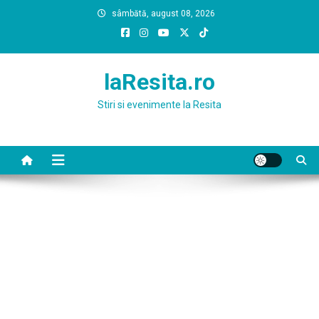
Skip
sâmbătă, august 08, 2026
to
content
laResita.ro
Stiri si evenimente la Resita