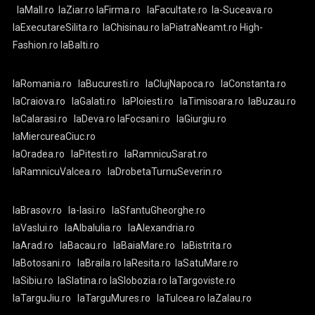
laMall.ro
laZiar.ro
laFirma.ro
laFacultate.ro
la-Suceava.ro
laExecutareSilita.ro
laChisinau.ro
laPiatraNeamt.ro
High-
Fashion.ro
laBalti.ro
laRomania.ro
laBucuresti.ro
laClujNapoca.ro
laConstanta.ro
laCraiova.ro
laGalati.ro
laPloiesti.ro
laTimisoara.ro
laBuzau.ro
laCalarasi.ro
laDeva.ro
laFocsani.ro
laGiurgiu.ro
laMiercureaCiuc.ro
laOradea.ro
laPitesti.ro
laRamnicuSarat.ro
laRamnicuValcea.ro
laDrobetaTurnuSeverin.ro
laBrasov.ro
la-Iasi.ro
laSfantuGheorghe.ro
laVaslui.ro
laAlbaIulia.ro
laAlexandria.ro
laArad.ro
laBacau.ro
laBaiaMare.ro
laBistrita.ro
laBotosani.ro
laBraila.ro
laResita.ro
laSatuMare.ro
laSibiu.ro
laSlatina.ro
laSlobozia.ro
laTargoviste.ro
laTarguJiu.ro
laTarguMures.ro
laTulcea.ro
laZalau.ro