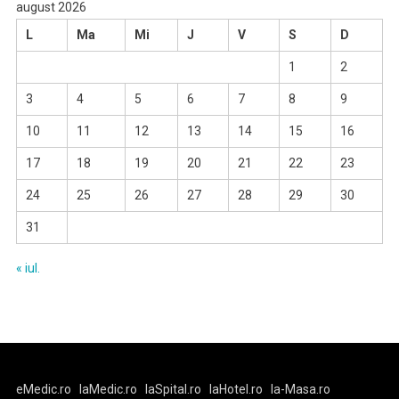
august 2026
L
Ma
Mi
J
V
S
D
1
2
3
4
5
6
7
8
9
10
11
12
13
14
15
16
17
18
19
20
21
22
23
24
25
26
27
28
29
30
31
« iul.
eMedic.ro
laMedic.ro
laSpital.ro
laHotel.ro
la-Masa.ro