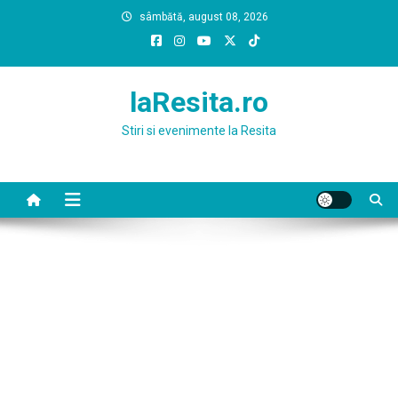
Skip
sâmbătă, august 08, 2026
to
content
laResita.ro
Stiri si evenimente la Resita