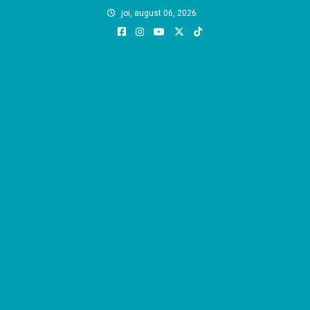
Skip
joi, august 06, 2026
to
content