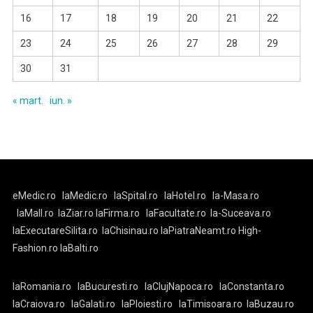
16
17
18
19
20
21
22
23
24
25
26
27
28
29
30
31
« mart.
iun. »
eMedic.ro
laMedic.ro
laSpital.ro
laHotel.ro
la-Masa.ro
laMall.ro
laZiar.ro
laFirma.ro
laFacultate.ro
la-Suceava.ro
laExecutareSilita.ro
laChisinau.ro
laPiatraNeamt.ro
High-
Fashion.ro
laBalti.ro
laRomania.ro
laBucuresti.ro
laClujNapoca.ro
laConstanta.ro
laCraiova.ro
laGalati.ro
laPloiesti.ro
laTimisoara.ro
laBuzau.ro